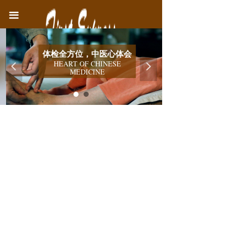
首页
끀
中医院简介
体检全方位，中医心体会
医疗业务
HEART OF CHINESE
넳
넲
MEDICINE
健康教育
联系我们