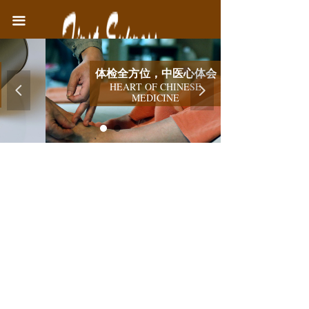
首页
끀
中医院简介
体检全方位，中医心体会
医疗业务
HEART OF CHINESE
넳
넲
MEDICINE
健康教育
联系我们