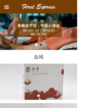
首页
끀
中医院简介
体检全方位，中医心体会
医疗业务
HEART OF CHINESE
넳
넲
MEDICINE
健康教育
联系我们
血竭