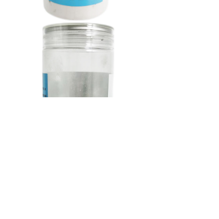
上一个：
莲子心
ꄴ