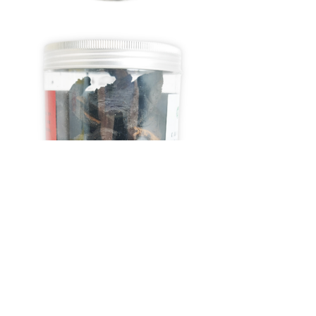
上一个：
橘红胎(化橘红)
ꄴ