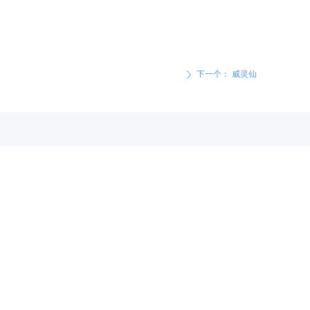
下一个：
威灵仙
ꄲ