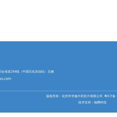
会省道284线（中国石化加油站）北侧
o.com
版权所有：化州市华逸中药饮片有限公司
粤
ICP备：
技术支持：
驰腾科技