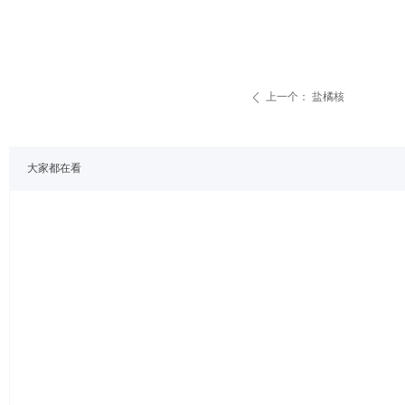
上一个：
盐橘核
ꄴ
大家都在看