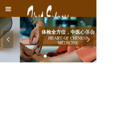
首页
끀
中医院简介
体检全方位，中医心体会
医疗业务
HEART OF CHINESE
넳
넲
MEDICINE
健康教育
联系我们