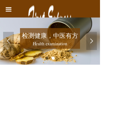
首页
끀
中医院简介
检测健康，中医有方
医疗业务
넳
넲
Health examination
健康教育
联系我们